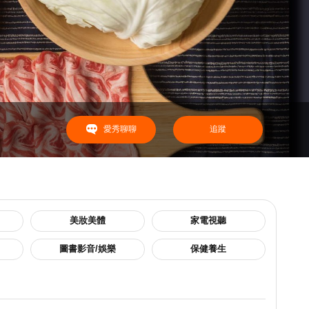
愛秀聊聊
追蹤
美妝美體
家電視聽
圖書影音/娛樂
保健養生