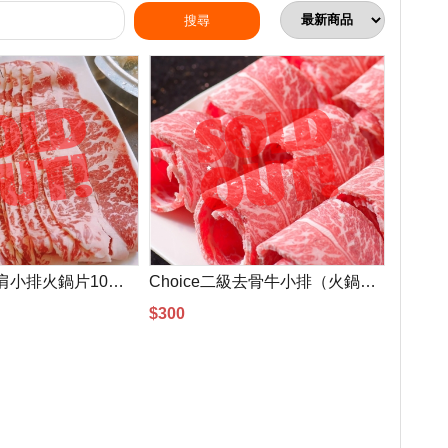
Prime一級嫩肩小排火鍋片10盎司(300g)
Choice二級去骨牛小排（火鍋片）10盎司(300g)
$300