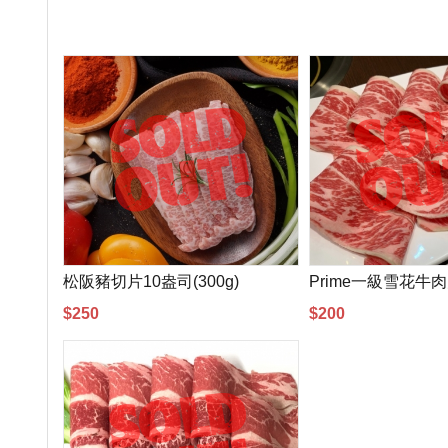
松阪豬切片10盎司(300g)
$250
$200