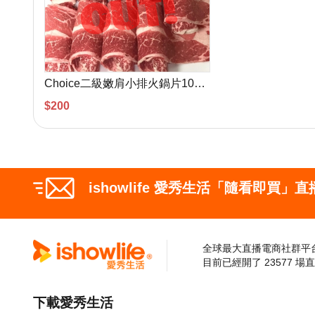
Choice二級嫩肩小排火鍋片10盎司(300g)
$200
ishowlife 愛秀生活「隨看即買」
全球最大直播電商社群平
目前已經開了 23577 場
下載愛秀生活