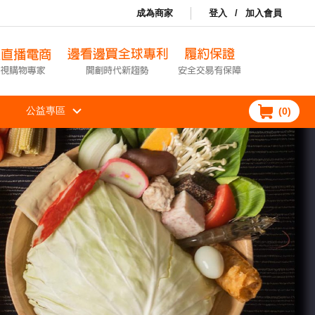
成為商家
登入
/
加入會員
公益專區
(
0
)