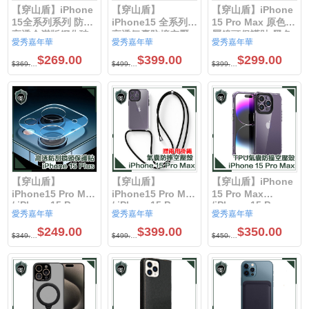
【穿山盾】iPhone
【穿山盾】
【穿山盾】iPhone
15全系列系列 防刮
iPhone15 全系列
15 Pro Max 原色金
高透全滿版鋼化玻
高透氣囊防撞空壓
屬鏡頭保護貼 黑色
愛秀嘉年華
愛秀嘉年華
愛秀嘉年華
璃保護貼 iPhone15
殼贈鋼化玻璃貼超
$269.00
$399.00
$299.00
Pro Max /
值組iPhone15 Pro
$369.00
$499.00
$399.00
iPhone15 Pro /
Max /iPhone15
iPhone15plus /
Pro /
iPhone15
iPhone15plus /
iPhone15
【穿山盾】
【穿山盾】
【穿山盾】iPhone
iPhone15 Pro Max
iPhone15 Pro Max
15 Pro Max
/ iPhone15 Pro
/ iPhone15 Pro
/iPhone 15 Pro
愛秀嘉年華
愛秀嘉年華
愛秀嘉年華
/iPhone15plus
/iPhone15plus
/iPhone 15 Plus
//iPhone15 高透防
//iPhone15 氣囊防
/iPhone 15高清透
$249.00
$399.00
$350.00
$349.00
$499.00
$450.00
刮抗指紋鏡頭保護
撞防摔TPU清透空
TPU四角氣囊防撞
貼
壓殼 贈兩用掛繩
空壓殼