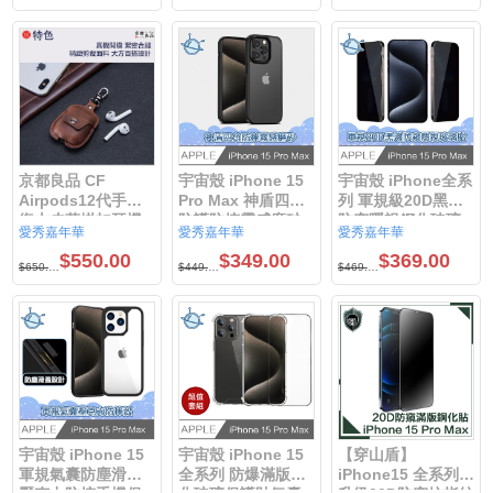
京都良品 CF
宇宙殼 iPhone 15
宇宙殼 iPhone全系
Airpods12代手工
Pro Max 神盾四角
列 軍規級20D黑邊
復古皮革掛扣耳機
防護防摔霧感磨砂
防窺隱視鋼化玻璃
愛秀嘉年華
愛秀嘉年華
愛秀嘉年華
保護套 棕色
手機保護殼 449
保護貼iPhone15
$550.00
$349.00
$369.00
349
Pro Max /
$650.00
$449.00
$469.00
iPhone15 Pro /
iPhone15plus /
iPhone15
宇宙殼 iPhone 15
宇宙殼 iPhone 15
【穿山盾】
軍規氣囊防塵滑蓋
全系列 防爆滿版鋼
iPhone15 全系列