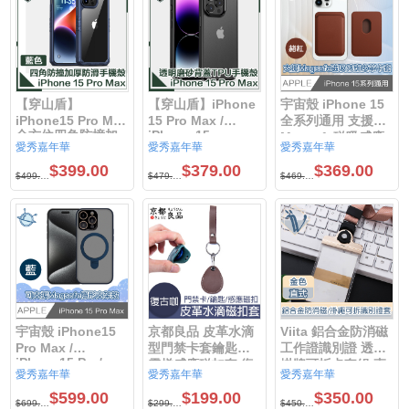
【穿山盾】
【穿山盾】iPhone
宇宙殼 iPhone 15
iPhone15 Pro Max
15 Pro Max /
全系列通用 支援
全方位四角防撞加
iPhone 15
Magsafe磁吸感應
愛秀嘉年華
愛秀嘉年華
愛秀嘉年華
Pro/iPhone
厚防滑手機殼
皮革卡套 赭紅
15plus / iPhone
iPhone 15 Pro
$399.00
$379.00
$369.00
$499.00
$479.00
$469.00
15 高防護透明磨砂
Max / iPhone 15
TPU防摔手機殼 黑
Pro / iPhone 15
plus / iPhone 15
色
宇宙殼 iPhone15
京都良品 皮革水滴
Viita 鋁合金防消磁
Pro Max /
型門禁卡套鑰匙扣
工作證識別證 透明
iPhone15 Pro/
電梯感應磁扣套 復
掛牌可拆卡套組 直
愛秀嘉年華
愛秀嘉年華
愛秀嘉年華
iPhone15 Plus / 全
古/ 藏藍/復古咖 /黑
金色
面防摔可支援
$599.00
$199.00
$350.00
色
$699.00
$299.00
$450.00