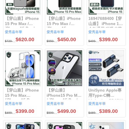
【穿山盾】iPhone
【穿山盾】iPhone
16947688400【穿
15 Pro Max /
15 Pro Max /
山盾】 iPhone 15
iPhone 15 Pro /
iPhone 15
全款通用 磁吸皮革
愛秀嘉年華
愛秀嘉年華
愛秀嘉年華
iPhone 15 plus /
Pro/iPhone 15
錢夾卡片收納套
iPhone 15 升級防
Plus / iPhone 15
$620.00
$450.00
$399.00
499 399
$720.00
$550.00
$499.00
經典皮革磁吸防摔
護支援Magsafe指
翻蓋手機殼
環支架保護殼 黑藍
【穿山盾】iPhone
【穿山盾】
UniSync Apple專
15 Pro Max
iPhone15 Pro Max
用Type-C轉
/iPhone 15 Pro
/ iPhone15 Pro /
Lightning PD35W
愛秀嘉年華
愛秀嘉年華
愛秀嘉年華
/iPhone 15 Plus
iPhone15 plus /
快充傳輸轉接頭 側
/iPhone 15 清透兩
iPhone15高防護防
彎 /立體彎 / 中彎 (2
$399.00
$499.00
$389.00
$499.00
$599.00
$489.00
用指環支架TPU耐
摔耐撞推拉防塵蓋
入)
摔手機保護殼
手機殼 黑色