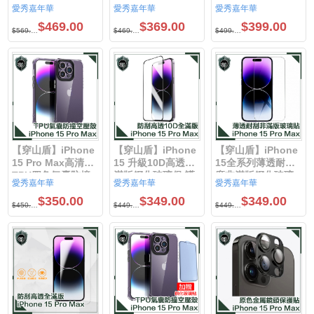
壓克力防摔手機保
化玻璃保護貼氣囊
升級20D防窺抗指紋
愛秀嘉年華
愛秀嘉年華
愛秀嘉年華
護殼 iPhone15 Pro
空壓殼套組
滿版鋼化玻璃保護
$469.00
$369.00
$399.00
Max / iPhone15
iPhone15 Pro Max
貼 iPhone15 Pro
$569.00
$469.00
$499.00
Pro /
/ iPhone15 Pro /
Max / iPhone15
iPhone15plus /
iPhone15plus /
Pro /
iPhone15
iPhone15
iPhone15plus /
iPhone15
【穿山盾】iPhone
【穿山盾】iPhone
【穿山盾】iPhone
15 Pro Max高清透
15 升級10D高透全
15全系列薄透耐刮
TPU四角氣囊防撞
滿版鋼化玻璃保 護
磨非滿版鋼化玻璃
愛秀嘉年華
愛秀嘉年華
愛秀嘉年華
空壓殼
貼iPhone15 Pro
保 護貼 iPhone15
$350.00
$349.00
$349.00
Max / iPhone15
Pro Max /
$450.00
$449.00
$449.00
Pro /
iPhone15 Pro /
iPhone15plus /
iPhone15plus /
iPhone15
iPhone15