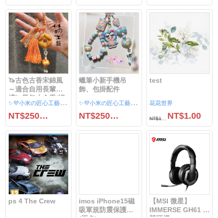
🦄古色古香宋錦風
蠟筆小新手機吊
test
～適合自用長輩送
飾、包掛配件
禮🦄馬年小金馬/招
✨
💜小米の匠心工藝✨💜
✨
💜小米の匠心工藝✨💜
花花世界
財貓/葫蘆/錢幣/貓咪
NT$250.00
NT$250.00
NT$1.00
吊飾流蘇包包配件
NT$1000.00
ps 4 The Crew
imos iPhone15磁
【MSI 微星】
吸軍規防震保護殼
IMMERSE GH61 電