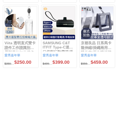
Magsafe隱形支架
保護殼 藍 /黑色
Viita 透明直式雙卡
SAMSUNG C&T
京都良品 日系馬卡
ITFIT Type-C迷你
證件工作證識別證
龍伸縮/掛繩兩用皮
口袋型行動電源/手
蛋型易拉扣伸縮卡
證件套/工作證掛牌
愛秀嘉年華
愛秀嘉年華
愛秀嘉年華
機支架 5000mAh
套
$250.00
$399.00
$459.00
$350.00
$499.00
$559.00