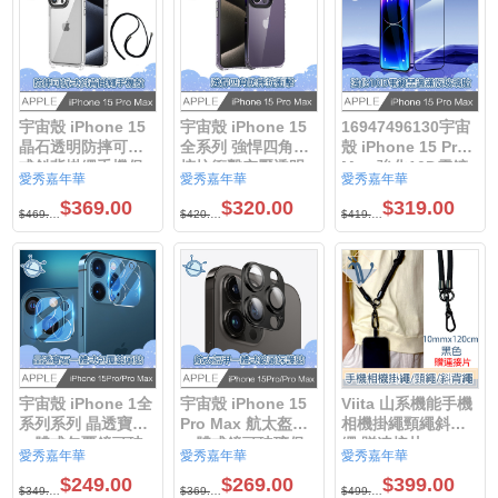
宇宙殼 iPhone 15
宇宙殼 iPhone 15
16947496130宇宙
晶石透明防摔可拆
全系列 強悍四角防
殼 iPhone 15 Pro
式斜背掛繩手機保
摔抗衝擊空壓透明
Max 強化10D電鍍
愛秀嘉年華
愛秀嘉年華
愛秀嘉年華
護殼 iPhone15 Pro
手機保護殼宇宙殼
黑邊滿版鋼化玻璃
$369.00
$320.00
$319.00
Max / iPhone15
保護貼
$469.00
$420.00
$419.00
Pro /
iPhone15plus /
iPhone15
宇宙殼 iPhone 1全
宇宙殼 iPhone 15
Viita 山系機能手機
系列系列 晶透寶石
Pro Max 航太盔甲
相機掛繩頸繩斜背
一體式包覆鏡頭玻
一體式鏡頭玻璃保
繩 贈連接片
愛秀嘉年華
愛秀嘉年華
愛秀嘉年華
璃保護貼
護貼 黑
10mmx120cm 黑/
$249.00
$269.00
$399.00
墨綠色
$349.00
$369.00
$499.00