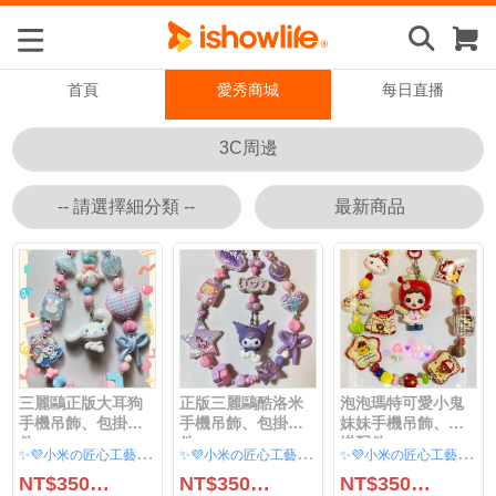
首頁
愛秀商城
每日直播
三麗鷗正版大耳狗
正版三麗鷗酷洛米
泡泡瑪特可愛小鬼
手機吊飾、包掛配
手機吊飾、包掛配
妹妹手機吊飾、包
件
件
掛配件
✨
💜小米の匠心工藝✨💜
✨
💜小米の匠心工藝✨💜
✨
💜小米の匠心工藝✨💜
NT$350.00
NT$350.00
NT$350.00