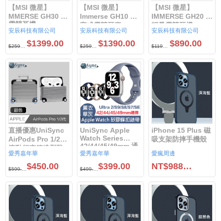
【MSI 微星】
【MSI 微星】
【MSI 微星】
MMERSE GH30 V2
Immerse GH10 耳
IMMERSE GH20 超
電競耳機
塞式電競耳麥
輕量電競耳機
安辰科技有限公司
安辰科技有限公司
安辰科技有限公司
$1399.00
$1390.00
$890.00
$2599.00
$2590.00
$1190.00
直播優惠UniSync
UniSync Apple
iPhone 15 Plus 磁
Watch Series
AirPods Pro 1/2代
吸支架防摔手機殼
42/44/45/49mm 通
滾動行李箱造型防
愛秀嘉年華
愛秀嘉年華
愛瘋周邊
用矽膠蝶扣錶帶
塵耳機保護套/原機
$450.00
$399.00
NT$988.00
開模製作，輕鬆開
$599.00
$499.00
合 ◆360º全包覆設
計，告別灰塵入侵 //
◆外殼細緻防撞包
邊，緊緻貼合防護