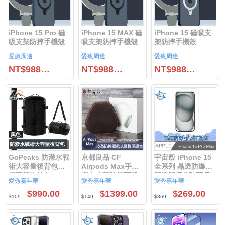
iPhone 15 Pro 磁
iPhone 15 MAX 磁
iPhone 15 磁吸支
吸支架防摔手機殼
吸支架防摔手機殼
架防摔手機殼
愛瘋周邊
愛瘋周邊
愛瘋周邊
NT$988.00
NT$988.00
NT$988.00
GoPeaks 防潑水戰
京都良品 CF
宇宙殼 iPhone 15
術大容量後背包旅
Airpods Max手工
全系列 晶透防爆滿
行圓筒收納包 20L
復古皮革防摔頭戴
版透明鋼化玻璃保
愛秀嘉年華
愛秀嘉年華
愛秀嘉年華
黑色
式耳機保護套
護貼iPhone15 Pro
$990.00
$1399.00
$269.00
Max / iPhone15
$1099.00
$1499.00
$369.00
Pro /
iPhone15plus /
iPhone15