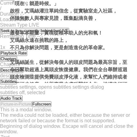
Current Time
0:00
「現在，就是時候。」
/
啟程，艾瑪絲灌注單純信念，從實驗室走入社區，
Duration
-:-
伴隨無數人與專家見證，匯集點滴良善，
Loaded
:
0%
Stream Type
LIVE
Seek to live, currently behind live
LIVE
激發草本能量，實現從根本助人的光和氧！
Remaining Time
-
-:-
艾瑪絲永遠在挑戰的路上，
1x
不只為你解決問題，更是創造進化的革命家。
Playback Rate
Chapters
艾瑪絲誕生，從解決每個人的頭皮問題為最高宗旨，至
Chapters
今已幫助超過上萬頭皮恢復健康。我們在全台舉辦巡迴
Descriptions
descriptions off
, selected
頭皮檢測並提供免費頭皮淨化液，來幫忙人們維持或者
Subtitles
改善頭皮健康。並與專業皮膚科醫師合作，持續進行頭
subtitles settings
, opens subtitles settings dialog
皮養護的革命與創新，希望把更簡單的髮品帶進每個人
subtitles off
, selected
Audio Track
的浴室甚至是任何地方。用安心健康且有效的產品，顛
Picture-in-Picture
Fullscreen
覆你對頭皮養護的認知。
This is a modal window.
The media could not be loaded, either because the server or
network failed or because the format is not supported.
艾瑪絲堅持且相信頭皮問題也能透過居家護理保養迎刃
Beginning of dialog window. Escape will cancel and close the
而解。你的自信，將來自於當你發現，原來頭髮也擁有
window.
自己的生命力，它可以這麼豐盛強韌。照顧好你的頭皮